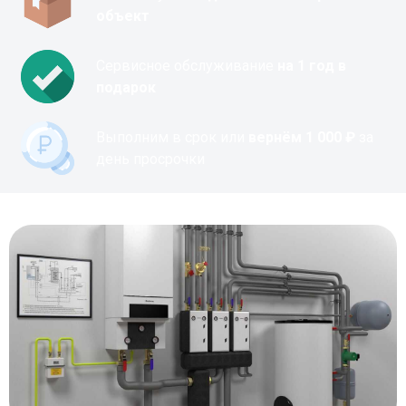
объект
Сервисное обслуживание
на 1 год в
подарок
Выполним в срок или
вернём 1 000 ₽
за
день просрочки