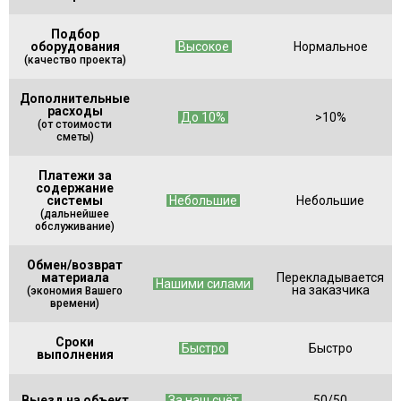
Подбор
оборудования
Высокое
Нормальное
(качество проекта)
Дополнительные
расходы
До 10%
>10%
(от стоимости
сметы)
Платежи за
содержание
системы
Небольшие
Небольшие
(дальнейшее
обслуживание)
Обмен/возврат
материала
Перекладывается
Нашими силами
на заказчика
(экономия Вашего
времени)
Сроки
Быстро
Быстро
выполнения
Выезд на объект
За наш счёт
50/50