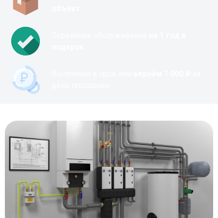
объект
Сервисное обслуживание
на 1 год в
подарок
Выполним в срок или
вернём 1 000 ₽
за
день просрочки